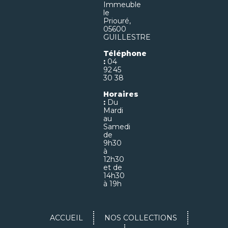
Immeuble
le
Priouré,
05600
GUILLESTRE
Téléphone
:
04
92 45
30 38
Horaires
:
Du
Mardi
au
Samedi
de
9h30
à
12h30
et de
14h30
à 19h
ACCUEIL
NOS COLLECTIONS