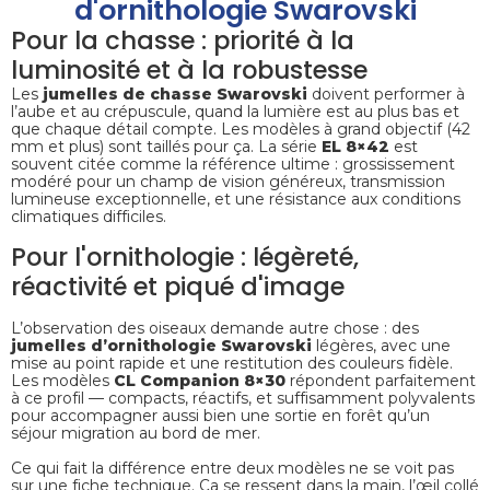
d'ornithologie Swarovski
Pour la chasse : priorité à la
luminosité et à la robustesse
Les
jumelles de chasse Swarovski
doivent performer à
l’aube et au crépuscule, quand la lumière est au plus bas et
que chaque détail compte. Les modèles à grand objectif (42
mm et plus) sont taillés pour ça. La série
EL 8×42
est
souvent citée comme la référence ultime : grossissement
modéré pour un champ de vision généreux, transmission
lumineuse exceptionnelle, et une résistance aux conditions
climatiques difficiles.
Pour l'ornithologie : légèreté,
réactivité et piqué d'image
L’observation des oiseaux demande autre chose : des
jumelles d’ornithologie Swarovski
légères, avec une
mise au point rapide et une restitution des couleurs fidèle.
Les modèles
CL Companion 8×30
répondent parfaitement
à ce profil — compacts, réactifs, et suffisamment polyvalents
pour accompagner aussi bien une sortie en forêt qu’un
séjour migration au bord de mer.
Ce qui fait la différence entre deux modèles ne se voit pas
sur une fiche technique. Ça se ressent dans la main, l’œil collé