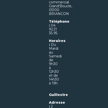
commercial
Grand’Boucle,
05100
BRIANCON
Téléphone
:
04
92 21
35 95
Horaires
:
Du
Mardi
au
Samedi
de
9h30
à
12h30
et de
14h30
à 19h
Guillestre
Adresse
:
2