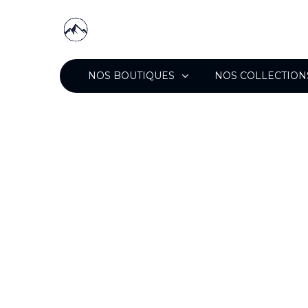
NOS BOUTIQUES
NOS COLLECTION
Votre optic
Briançon et
Guillestre