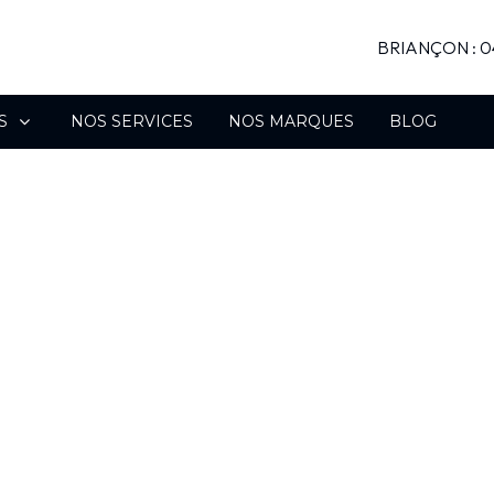
BRIANÇON : 04
S
NOS SERVICES
NOS MARQUES
BLOG
ien à