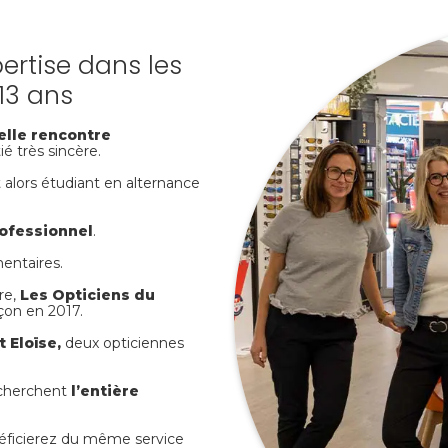
ertise dans les
13 ans
elle rencontre
é très sincère.
t alors étudiant en alternance
ofessionnel
.
entaires.
re,
Les Opticiens du
çon en 2017.
 Eloïse,
deux opticiennes
cherchent
l’entière
néficierez du même service