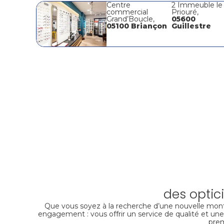
Centre
2 Immeuble le
commercial
Priouré,
Grand’Boucle,
05600
05100 Briançon
Guillestre
des optic
Que vous soyez à la recherche d’une nouvelle mont
engagement : vous offrir un service de qualité et une
prem