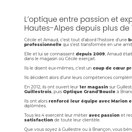
L’optique entre passion et exp
Hautes-Alpes depuis plus de 
Cécile et Arnaud, c’est tout d’abord l’histoire d’une
b
professionnelle
qui s’est transformée en une amiti
Elle et lui se connaissent
depuis 2009
, Arnaud étai
dans le magasin où Cécile exerçait.
Ils le disent eux-mêmes, c’est un
coup de cœur pr
Ils décident alors d’unir leurs compétences complém
En 2012, ils ont ouvert leur
1er magasin
sur Guillest
Guillestrois
, puis
Optique Grand’Boucle
à Brian
Ils ont alors
renforcé leur équipe avec Marion et
diplômées.
Tous les 4 exercent leur métier
avec passion
et re
satisfaction
de toute leur clientèle.
Que vous soyez à Guillestre ou à Briançon, vous bé