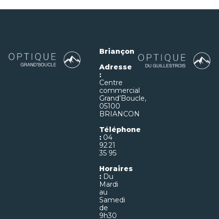
Briançon
Adresse
:
Centre
commercial
Grand’Boucle,
05100
BRIANCON
Téléphone
:
04
92 21
35 95
Horaires
:
Du
Mardi
au
Samedi
de
9h30