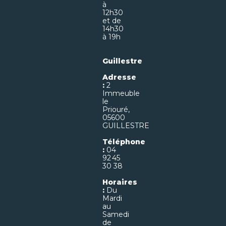
à
12h30
et de
14h30
à 19h
Guillestre
Adresse
:
2
Immeuble
le
Priouré,
05600
GUILLESTRE
Téléphone
:
04
92 45
30 38
Horaires
:
Du
Mardi
au
Samedi
de