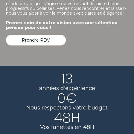
mode de vie, qu’il s’agisse de verres anti-lumière bleue,
progressifs ou polarisés. Venez nous rencontrer et laissez-
nous vous aider à voir le monde avec clarté et élégance !
Prenez soin de votre vision avec une sélection
pensée pour vous !
Prendre RDV
13
années d'expérience
0
€
Nous respectons votre budget
48
H
Vos lunettes en 48H