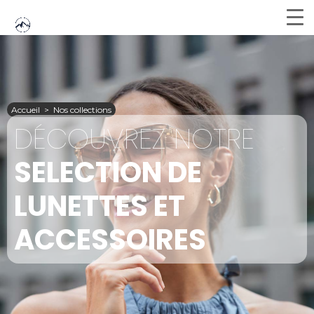
Accueil
>
Nos collections
DÉCOUVREZ NOTRE
SELECTION DE
LUNETTES ET
ACCESSOIRES