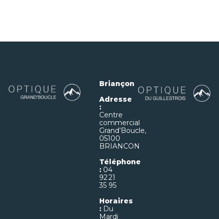
Briançon
Adresse
:
Centre
commercial
Grand’Boucle,
05100
BRIANCON
Téléphone
:
04
92 21
35 95
Horaires
:
Du
Mardi