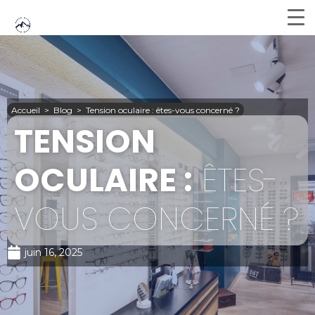
Accueil
>
Blog
>
Tension oculaire : êtes-vous concerné ?
TENSION
OCULAIRE :
ÊTES-
VOUS CONCERNÉ ?
juin 16, 2025