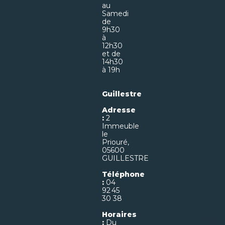
au
Samedi
de
9h30
à
12h30
et de
14h30
à 19h
Guillestre
Adresse
:
2
Immeuble
le
Priouré,
05600
GUILLESTRE
Téléphone
:
04
92 45
30 38
Horaires
:
Du